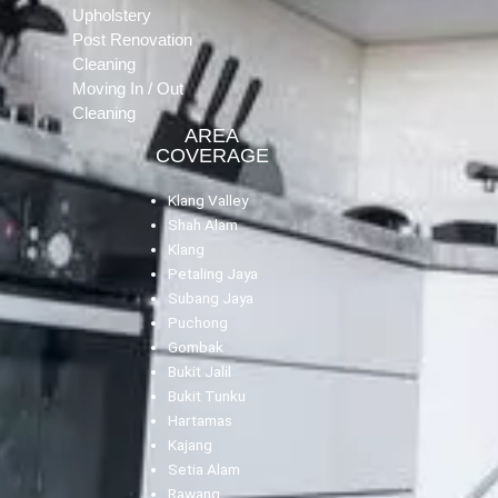
Upholstery
Post Renovation
Cleaning
Moving In / Out
Cleaning
AREA
COVERAGE
Klang Valley
Shah Alam
Klang
Petaling Jaya
Subang Jaya
Puchong
Gombak
Bukit Jalil
Bukit Tunku
Hartamas
Kajang
Setia Alam
Rawang