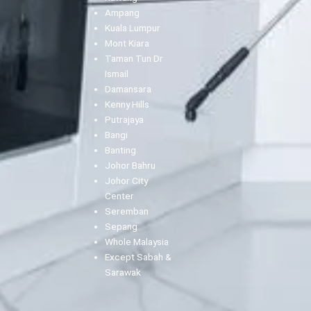
Ampang
Kuala Lumpur
Mont Kiara
Taman Tun Dr
Ismail
Damansara
Kenny Hills
Putrajaya
Bangi
Banting
Johor Bahru
Johor City
Center
Seremban
Sepang
Whole Malaysia
Except Sabah &
Sarawak