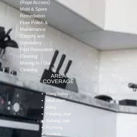
(Rope Access)
Mold & Spore
Remediation
Floor Polish &
Maintenance
Carpets and
Upholstery
Post Renovation
Cleaning
Moving In / Out
Cleaning
AREA
COVERAGE
Klang Valley
Shah Alam
Klang
Petaling Jaya
Subang Jaya
Puchong
Gombak