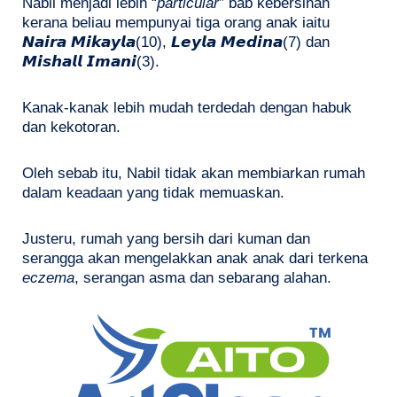
Nabil menjadi lebih “
particular
” bab kebersihan
kerana beliau mempunyai tiga orang anak iaitu
𝙉𝙖𝙞𝙧𝙖 𝙈𝙞𝙠𝙖𝙮𝙡𝙖(10), 𝙇𝙚𝙮𝙡𝙖 𝙈𝙚𝙙𝙞𝙣𝙖(7) dan
𝙈𝙞𝙨𝙝𝙖𝙡𝙡 𝙄𝙢𝙖𝙣𝙞(3).
Kanak-kanak lebih mudah terdedah dengan habuk
dan kekotoran.
Oleh sebab itu, Nabil tidak akan membiarkan rumah
dalam keadaan yang tidak memuaskan.
Justeru, rumah yang bersih dari kuman dan
serangga akan mengelakkan anak anak dari terkena
eczema
, serangan asma dan sebarang alahan.