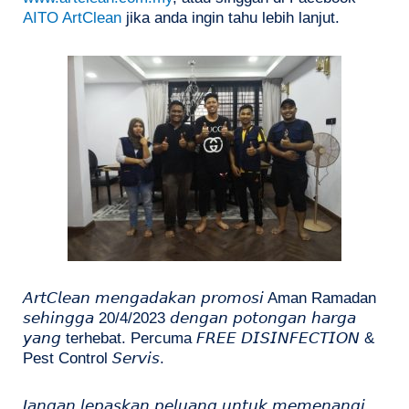
AITO ArtClean
jika anda ingin tahu lebih lanjut.
𝘈𝘳𝘵𝘊𝘭𝘦𝘢𝘯 𝘮𝘦𝘯𝘨𝘢𝘥𝘢𝘬𝘢𝘯 𝘱𝘳𝘰𝘮𝘰𝘴𝘪 Aman Ramadan
𝘴𝘦𝘩𝘪𝘯𝘨𝘨𝘢 20/4/2023 𝘥𝘦𝘯𝘨𝘢𝘯 𝘱𝘰𝘵𝘰𝘯𝘨𝘢𝘯 𝘩𝘢𝘳𝘨𝘢
𝘺𝘢𝘯𝘨 terhebat. Percuma 𝘍𝘙𝘌𝘌 𝘋𝘐𝘚𝘐𝘕𝘍𝘌𝘊𝘛𝘐𝘖𝘕 &
Pest Control 𝘚𝘦𝘳𝘷𝘪𝘴.
𝘑𝘢𝘯𝘨𝘢𝘯 𝘭𝘦𝘱𝘢𝘴𝘬𝘢𝘯 𝘱𝘦𝘭𝘶𝘢𝘯𝘨 𝘶𝘯𝘵𝘶𝘬 𝘮𝘦𝘮𝘦𝘯𝘢𝘯𝘨𝘪