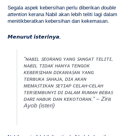
Segala aspek kebersihan perlu diberikan
double
attention
kerana Nabil akan lebih teliti lagi dalam
menitikberatkan kebersihan dan kekemasan.
𝙈𝙚𝙣𝙪𝙧𝙪𝙩 𝙞𝙨𝙩𝙚𝙧𝙞𝙣𝙮𝙖,
“ɴᴀʙɪʟ ꜱᴇᴏʀᴀɴɢ ʏᴀɴɢ ꜱᴀɴɢᴀᴛ ᴛᴇʟɪᴛɪ,
ɴᴀʙɪʟ ᴛɪᴅᴀᴋ ʜᴀɴʏᴀ ᴛᴇɴɢᴏᴋ
ᴋᴇʙᴇʀꜱɪʜᴀɴ ᴅɪᴋᴀᴡᴀꜱᴀɴ ʏᴀɴɢ
ᴛᴇʀʙᴜᴋᴀ ꜱᴀʜᴀᴊᴀ, ᴅɪᴀ ᴀᴋᴀɴ
ᴍᴇᴍᴀꜱᴛɪᴋᴀɴ ꜱᴇᴛɪᴀᴘ ᴄᴇʟᴀʜ-ᴄᴇʟᴀʜ
ᴛᴇʀꜱᴇᴍʙᴜɴʏɪ ᴅɪ ᴅᴀʟᴀᴍ ʀᴜᴍᴀʜ ʙᴇʙᴀꜱ
ᴅᴀʀɪ ʜᴀʙᴜᴋ ᴅᴀɴ ᴋᴇᴋᴏᴛᴏʀᴀɴ.” – Zira
Ayob (isteri)