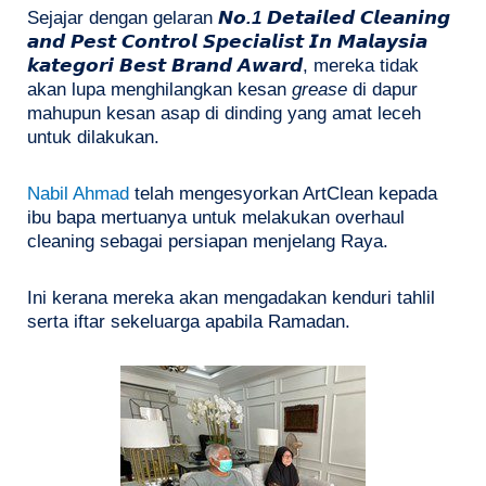
Sejajar dengan gelaran
𝙉𝙤.1
𝘿𝙚𝙩𝙖𝙞𝙡𝙚𝙙 𝘾𝙡𝙚𝙖𝙣𝙞𝙣𝙜
𝙖𝙣𝙙 𝙋𝙚𝙨𝙩 𝘾𝙤𝙣𝙩𝙧𝙤𝙡 𝙎𝙥𝙚𝙘𝙞𝙖𝙡𝙞𝙨𝙩 𝙄𝙣 𝙈𝙖𝙡𝙖𝙮𝙨𝙞𝙖
𝙠𝙖𝙩𝙚𝙜𝙤𝙧𝙞 𝘽𝙚𝙨𝙩 𝘽𝙧𝙖𝙣𝙙 𝘼𝙬𝙖𝙧𝙙, mereka tidak
akan lupa menghilangkan kesan
grease
di dapur
mahupun kesan asap di dinding yang amat leceh
untuk dilakukan.
Nabil Ahmad
telah mengesyorkan ArtClean kepada
ibu bapa mertuanya untuk melakukan overhaul
cleaning sebagai persiapan menjelang Raya.
Ini kerana mereka akan mengadakan kenduri tahlil
serta iftar sekeluarga apabila Ramadan.