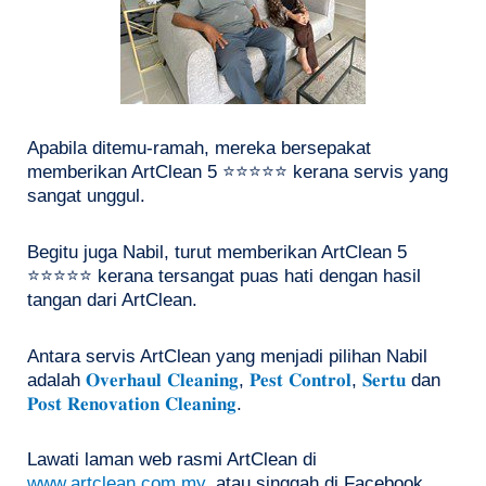
Apabila ditemu-ramah, mereka bersepakat
memberikan ArtClean 5 ⭐⭐⭐⭐⭐ kerana servis yang
sangat unggul.
Begitu juga Nabil, turut memberikan ArtClean 5
⭐⭐⭐⭐⭐ kerana tersangat puas hati dengan hasil
tangan dari ArtClean.
Antara servis ArtClean yang menjadi pilihan Nabil
adalah
𝐎𝐯𝐞𝐫𝐡𝐚𝐮𝐥 𝐂𝐥𝐞𝐚𝐧𝐢𝐧𝐠
,
𝐏𝐞𝐬𝐭 𝐂𝐨𝐧𝐭𝐫𝐨𝐥
,
𝐒𝐞𝐫𝐭𝐮
dan
𝐏𝐨𝐬𝐭 𝐑𝐞𝐧𝐨𝐯𝐚𝐭𝐢𝐨𝐧 𝐂𝐥𝐞𝐚𝐧𝐢𝐧𝐠
.
Lawati laman web rasmi ArtClean di
www.artclean.com.my
, atau singgah di Facebook