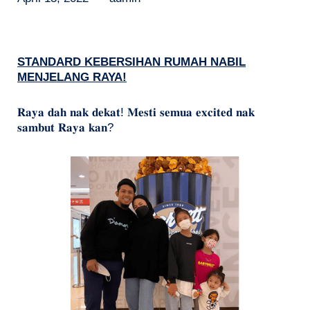
STANDARD KEBERSIHAN RUMAH NABIL
MENJELANG RAYA!
𝐑𝐚𝐲𝐚 𝐝𝐚𝐡 𝐧𝐚𝐤 𝐝𝐞𝐤𝐚𝐭! 𝐌𝐞𝐬𝐭𝐢 𝐬𝐞𝐦𝐮𝐚 𝐞𝐱𝐜𝐢𝐭𝐞𝐝 𝐧𝐚𝐤
𝐬𝐚𝐦𝐛𝐮𝐭 𝐑𝐚𝐲𝐚 𝐤𝐚𝐧?