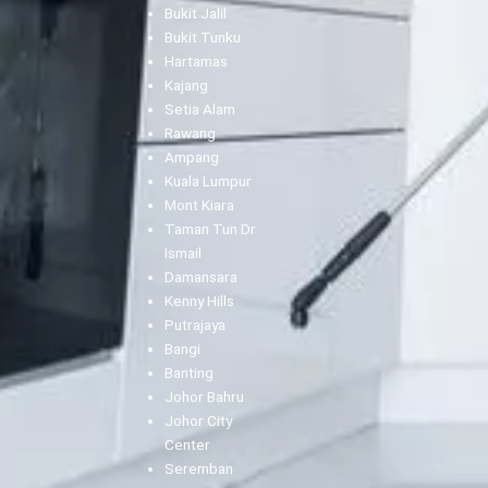
Bukit Jalil
Bukit Tunku
Hartamas
Kajang
Setia Alam
Rawang
Ampang
Kuala Lumpur
Mont Kiara
Taman Tun Dr
Ismail
Damansara
Kenny Hills
Putrajaya
Bangi
Banting
Johor Bahru
Johor City
Center
Seremban