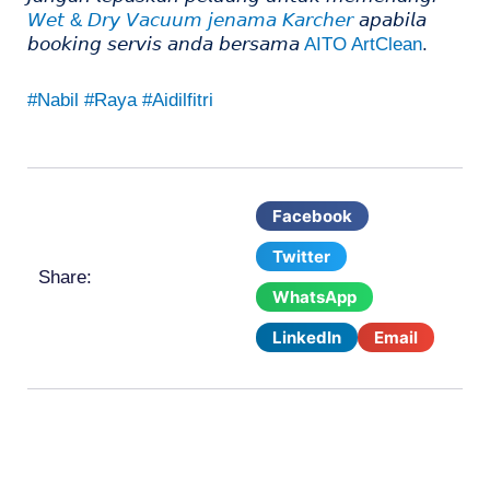
𝘞𝘦𝘵 & 𝘋𝘳𝘺 𝘝𝘢𝘤𝘶𝘶𝘮 𝘫𝘦𝘯𝘢𝘮𝘢 𝘒𝘢𝘳𝘤𝘩𝘦𝘳
𝘢𝘱𝘢𝘣𝘪𝘭𝘢
𝘣𝘰𝘰𝘬𝘪𝘯𝘨 𝘴𝘦𝘳𝘷𝘪𝘴 𝘢𝘯𝘥𝘢 𝘣𝘦𝘳𝘴𝘢𝘮𝘢
AITO ArtClean
.
#Nabil
#Raya
#Aidilfitri
Facebook
Twitter
Share:
WhatsApp
LinkedIn
Email