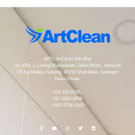
AITO ArtClean Sdn Bhd
Lot 3591-J, Lorong Muhasabah, Jalan PKNS, Seksyen
U5 Kg Melayu Subang, 40150 Shah Alam, Selangor
Darul Ehsan.
014-334 0100,
011-5550 0898
+603-7734 3160
F
Y
I
T
L
a
o
n
w
i
c
u
s
i
n