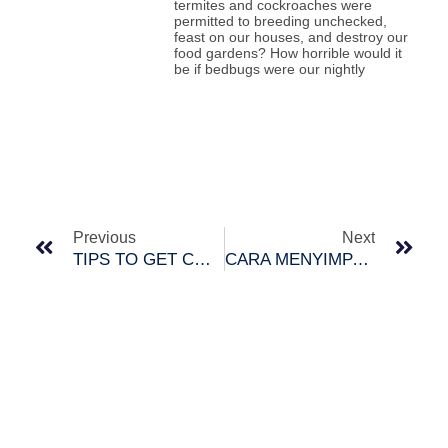
termites and cockroaches were
permitted to breeding unchecked,
feast on our houses, and destroy our
food gardens? How horrible would it
be if bedbugs were our nightly
Prev
Nex
Previous
Next
TIPS TO GET COMFORT AND SAFETY LIFE
CARA MENYIMPAN MAKANAN DI DALAM PETI SEJUK