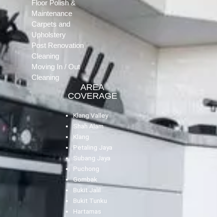
Floor Polish &
Maintenance
Carpets and
Upholstery
Post Renovation
Cleaning
Moving In / Out
Cleaning
AREA
COVERAGE
Klang Valley
Shah Alam
Klang
Petaling Jaya
Subang Jaya
Puchong
Gombak
Bukit Jalil
Bukit Tunku
Hartamas