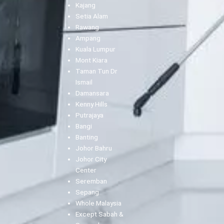
Kajang
Setia Alam
Rawang
Ampang
Kuala Lumpur
Mont Kiara
Taman Tun Dr
Ismail
Damansara
Kenny Hills
Putrajaya
Bangi
Banting
Johor Bahru
Johor City
Center
Seremban
Sepang
Whole Malaysia
Except Sabah &