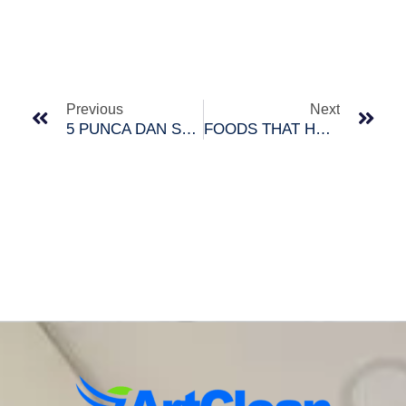
Prev
Nex
Previous
Next
5 PUNCA DAN SOLUSI TANDAS RUMAH TERSUMBAT
FOODS THAT HELP YOU TO SLEEP AT NIGHT