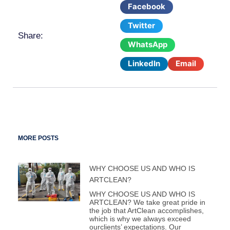
Facebook
Twitter
Share:
WhatsApp
LinkedIn
Email
MORE POSTS
WHY CHOOSE US AND WHO IS
ARTCLEAN?
WHY CHOOSE US AND WHO IS
ARTCLEAN? We take great pride in
the job that ArtClean accomplishes,
which is why we always exceed
ourclients’ expectations. Our