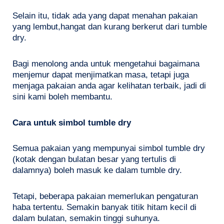
Selain itu, tidak ada yang dapat menahan pakaian
yang lembut,hangat dan kurang berkerut dari tumble
dry.
Bagi menolong anda untuk mengetahui bagaimana
menjemur dapat menjimatkan masa, tetapi juga
menjaga pakaian anda agar kelihatan terbaik, jadi di
sini kami boleh membantu.
Cara untuk simbol tumble dry
Semua pakaian yang mempunyai simbol tumble dry
(kotak dengan bulatan besar yang tertulis di
dalamnya) boleh masuk ke dalam tumble dry.
Tetapi, beberapa pakaian memerlukan pengaturan
haba tertentu. Semakin banyak titik hitam kecil di
dalam bulatan, semakin tinggi suhunya.