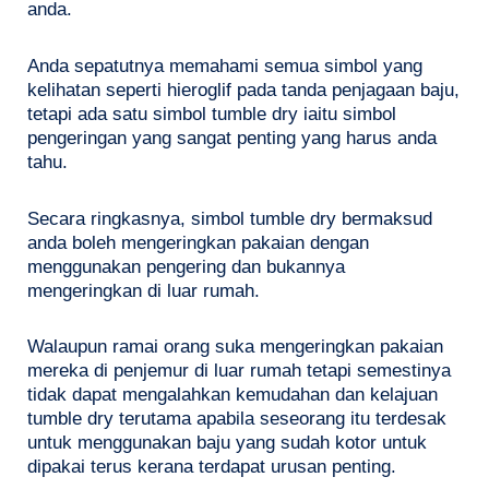
anda.
Anda sepatutnya memahami semua simbol yang
kelihatan seperti hieroglif pada tanda penjagaan baju,
tetapi ada satu simbol tumble dry iaitu simbol
pengeringan yang sangat penting yang harus anda
tahu.
Secara ringkasnya, simbol tumble dry bermaksud
anda boleh mengeringkan pakaian dengan
menggunakan pengering dan bukannya
mengeringkan di luar rumah.
Walaupun ramai orang suka mengeringkan pakaian
mereka di penjemur di luar rumah tetapi semestinya
tidak dapat mengalahkan kemudahan dan kelajuan
tumble dry terutama apabila seseorang itu terdesak
untuk menggunakan baju yang sudah kotor untuk
dipakai terus kerana terdapat urusan penting.