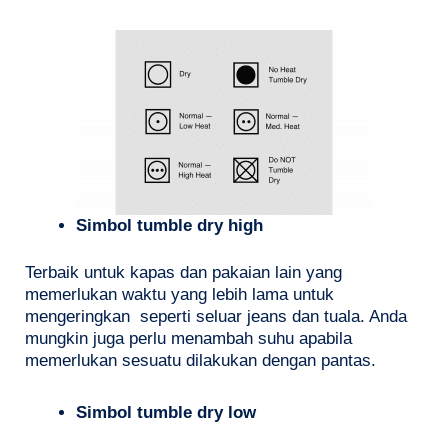
Simbol tumble dry high
Terbaik untuk kapas dan pakaian lain yang
memerlukan waktu yang lebih lama untuk
mengeringkan seperti seluar jeans dan tuala. Anda
mungkin juga perlu menambah suhu apabila
memerlukan sesuatu dilakukan dengan pantas.
Simbol tumble dry low