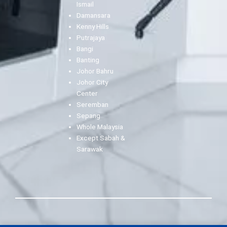
Ismail
Damansara
Kenny Hills
Putrajaya
Bangi
Banting
Johor Bahru
Johor City
Center
Seremban
Sepang
Whole Malaysia
Except Sabah &
Sarawak