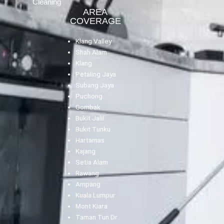
Cleaning
AREA
COVERAGE
Klang Valley
Shah Alam
Klang
Petaling Jaya
Subang Jaya
Puchong
Gombak
Bukit Jalil
Bukit Tunku
Hartamas
Kajang
Setia Alam
Rawang
Ampang
Kuala Lumpur
Mont Kiara
Taman Tun Dr