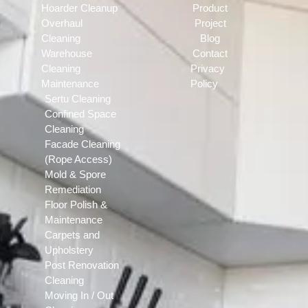
Hoarder Cleanup
Product
Overhaul
Project
Cleaning
Blog
Warehouse
Contact
Cleaning
Privacy
Maintenance
Policy
Sertu Cleaning
Confined Space
Cleaning
Facade Cleaning
(Rope Access)
Mold & Spore
Remediation
Floor Polish &
Maintenance
Carpets and
Upholstery
Post Renovation
Cleaning
Moving In / Out