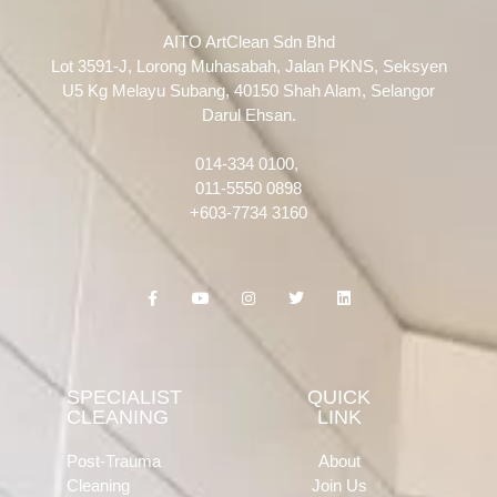
AITO ArtClean Sdn Bhd
Lot 3591-J, Lorong Muhasabah, Jalan PKNS, Seksyen
U5 Kg Melayu Subang, 40150 Shah Alam, Selangor
Darul Ehsan.
014-334 0100,
011-5550 0898
+603-7734 3160
F
Y
I
T
L
a
o
n
w
i
c
u
s
i
n
e
t
t
t
k
b
u
a
t
e
o
b
g
e
d
o
e
r
r
i
k
a
n
SPECIALIST
QUICK
-
m
CLEANING
LINK
f
Post-Trauma
About
Cleaning
Join Us