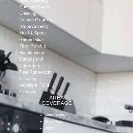
Sertu Cleaning
Confined Space
Cleaning
Facade Cleaning
(Rope Access)
Mold & Spore
Remediation
Floor Polish &
Maintenance
Carpets and
Upholstery
Post Renovation
Cleaning
Moving In / Out
Cleaning
AREA
COVERAGE
Klang Valley
Shah Alam
Klang