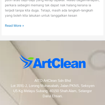
putih atau baju-baju yang kerap dipakai. Walau bagaimanapun,
perkara sebegini memang tak dapat nak halang kerana ia
terjadi tanpa kita duga. Tetapi, masih ada langkah-langkah
yang boleh kita lakukan untuk tanggalkan kesan
Read More »
AITO ArtClean Sdn Bhd
Lot 3591-J, Lorong Muhasabah, Jalan PKNS, Seksyen
U5 Kg Melayu Subang, 40150 Shah Alam, Selangor
Darul Ehsan.