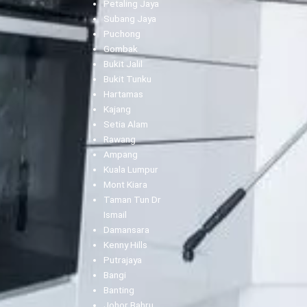
Petaling Jaya
Subang Jaya
Puchong
Gombak
Bukit Jalil
Bukit Tunku
Hartamas
Kajang
Setia Alam
Rawang
Ampang
Kuala Lumpur
Mont Kiara
Taman Tun Dr
Ismail
Damansara
Kenny Hills
Putrajaya
Bangi
Banting
Johor Bahru